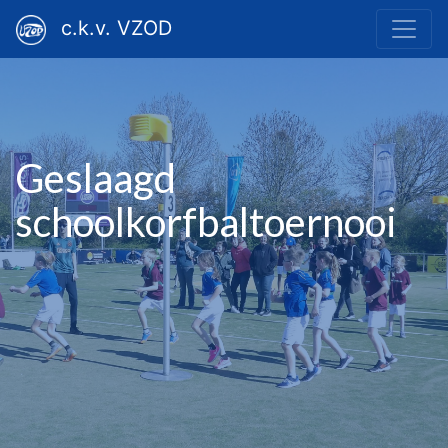
c.k.v. VZOD
Geslaagd
schoolkorfbaltoernooi