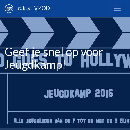
c.k.v. VZOD
Geef je snel op voor
Jeugdkamp!