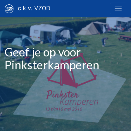
c.k.v. VZOD
Geef je op voor
Pinksterkamperen