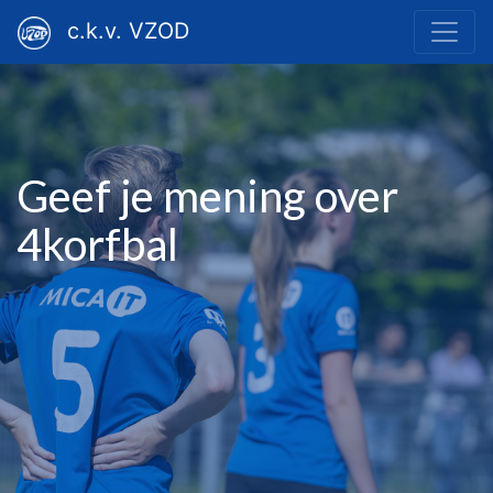
c.k.v. VZOD
Geef je mening over
4korfbal