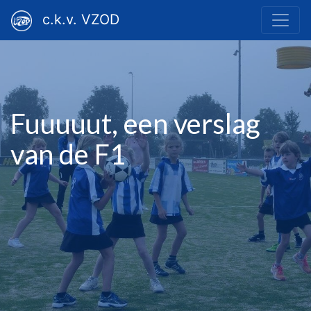
c.k.v. VZOD
Fuuuuut, een verslag
van de F1