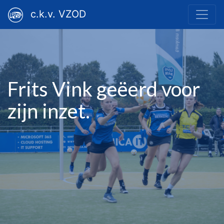
c.k.v. VZOD
Frits Vink geëerd voor
zijn inzet.