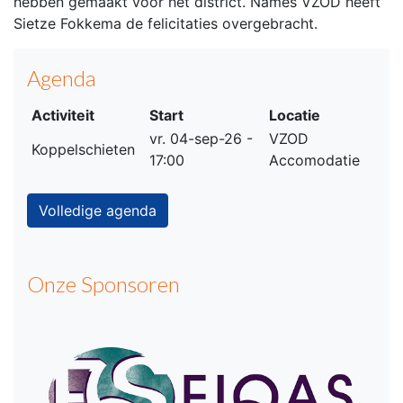
hebben gemaakt voor het district. Names VZOD heeft
Sietze Fokkema de felicitaties overgebracht.
Agenda
Activiteit
Start
Locatie
vr. 04-sep-26 -
VZOD
Koppelschieten
17:00
Accomodatie
Volledige agenda
Onze Sponsoren