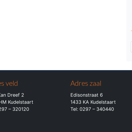
s veld
Adres zaal
an Dreef 2
Edisonstraat 6
HM Kudelstaart
1433 KA Kudelstaart
0297 – 320120
Tel: 0297 – 340440