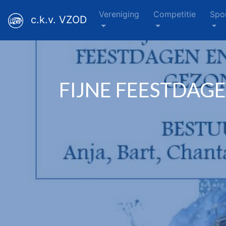
Vereniging
Competitie
Spo
c.k.v. VZOD
FIJNE FEESTDAGE