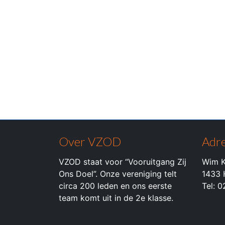
Over VZOD
Adre
VZOD staat voor “Vooruitgang Zij
Wim K
Ons Doel”. Onze vereniging telt
1433 
circa 200 leden en ons eerste
Tel: 
team komt uit in de 2e klasse.