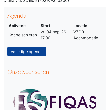
Diana v.d. Schilden (0297-340306)
Agenda
Activiteit
Start
Locatie
vr. 04-sep-26 -
VZOD
Koppelschieten
17:00
Accomodatie
Volledige agenda
Onze Sponsoren