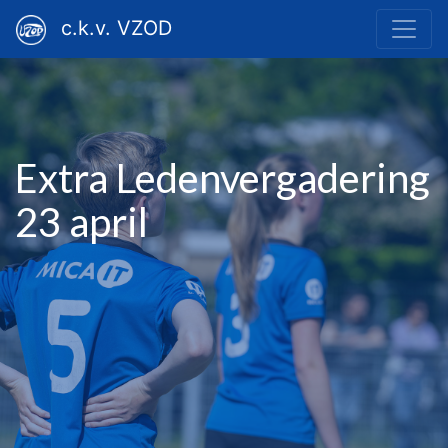
c.k.v. VZOD
Extra Ledenvergadering
23 april