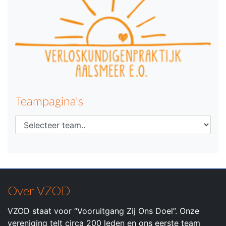
Teampagina's
Over VZOD
VZOD staat voor “Vooruitgang Zij Ons Doel”. Onze
vereniging telt circa 200 leden en ons eerste team