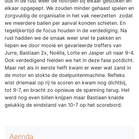
dus in de rust
weer de hoofden bij elkaar gestoken en
elkaar opgepept. We zouden minder
gehaast spelen en
zorgvuldig de organisatie in het vak neerzetten zodat
we
meerdere ballen per aanval konden schieten. En
tegelijkertijd de focus houden
in de verdediging. Na
rust hadden we de smaak weer snel te pakken en
liepen we
door mooie en gevarieerde treffers van
Jurre, Bastiaan 2x, Noëlla, Lotte en
Jasper uit naar 9-4.
Ook verdedigend hielden we het in deze fase potdicht.
Maar
net als in eerste helft kwam er weer wat zand in
de motor en stokte de doelpuntenmachine.
Refleks
wist driemaal op rij te scoren en kwam nog dichtbij,
tot 9-7, en bracht
zo opnieuw de spanning terug. Het
werd nog even billen knijpen maar Bastiaan knalde
gelukkig de eindstand van 10-7 op het scorebord.
Agenda