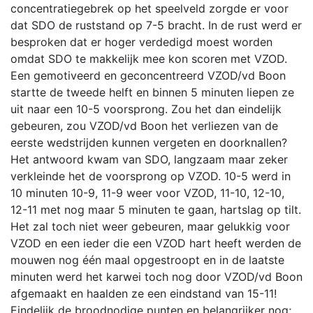
concentratiegebrek op het speelveld zorgde er voor
dat SDO de ruststand op 7-5 bracht. In de rust werd er
besproken dat er hoger verdedigd moest worden
omdat SDO te makkelijk mee kon scoren met VZOD.
Een gemotiveerd en geconcentreerd VZOD/vd Boon
startte de tweede helft en binnen 5 minuten liepen ze
uit naar een 10-5 voorsprong. Zou het dan eindelijk
gebeuren, zou VZOD/vd Boon het verliezen van de
eerste wedstrijden kunnen vergeten en doorknallen?
Het antwoord kwam van SDO, langzaam maar zeker
verkleinde het de voorsprong op VZOD. 10-5 werd in
10 minuten 10-9, 11-9 weer voor VZOD, 11-10, 12-10,
12-11 met nog maar 5 minuten te gaan, hartslag op tilt.
Het zal toch niet weer gebeuren, maar gelukkig voor
VZOD en een ieder die een VZOD hart heeft werden de
mouwen nog één maal opgestroopt en in de laatste
minuten werd het karwei toch nog door VZOD/vd Boon
afgemaakt en haalden ze een eindstand van 15-11!
Eindelijk de broodnodige punten en belangrijker nog;