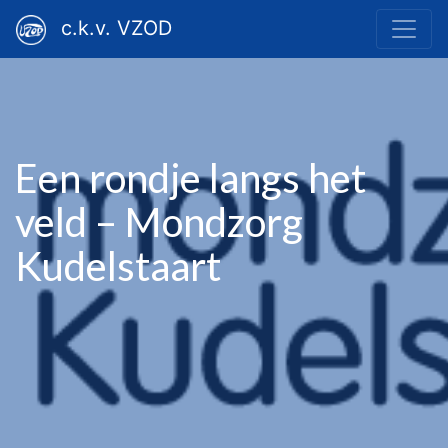
c.k.v. VZOD
Een rondje langs het
veld – Mondzorg
Kudelstaart