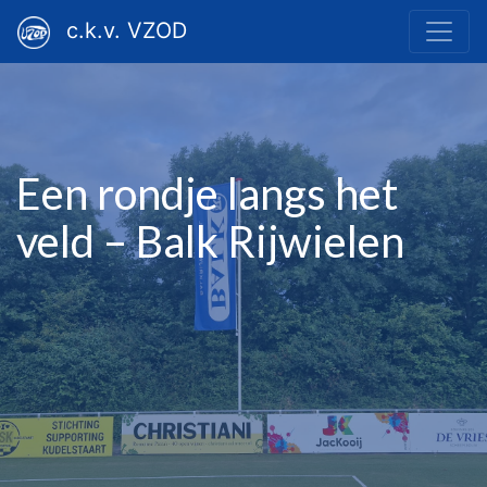
c.k.v. VZOD
Een rondje langs het
veld – Balk Rijwielen