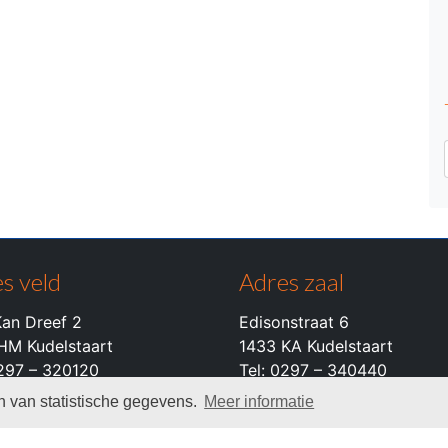
s veld
Adres zaal
an Dreef 2
Edisonstraat 6
HM Kudelstaart
1433 KA Kudelstaart
0297 – 320120
Tel: 0297 – 340440
 van statistische gegevens.
Meer informatie