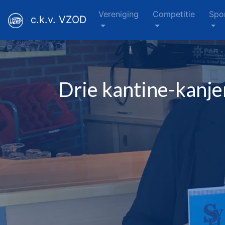
Vereniging
Competitie
Spo
c.k.v. VZOD
Drie kantine-kanje