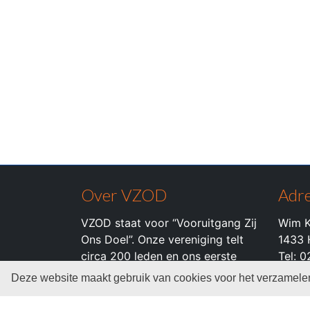
Over VZOD
Adre
VZOD staat voor “Vooruitgang Zij
Wim K
Ons Doel”. Onze vereniging telt
1433 
circa 200 leden en ons eerste
Tel: 
team komt uit in de 2e klasse.
Deze website maakt gebruik van cookies voor het verzamelen