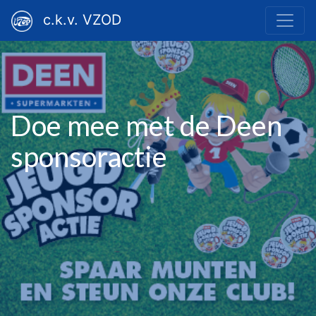
c.k.v. VZOD
Doe mee met de Deen
sponsoractie