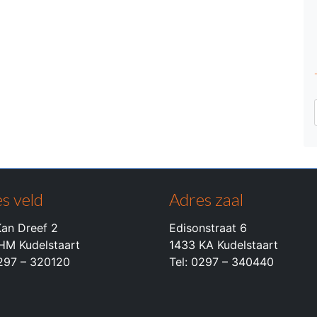
s veld
Adres zaal
an Dreef 2
Edisonstraat 6
HM Kudelstaart
1433 KA Kudelstaart
0297 – 320120
Tel: 0297 – 340440