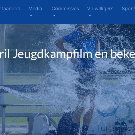
rtaanbod
Media
Commissies
Vrijwilligers
Spons
ril Jeugdkampfilm en be