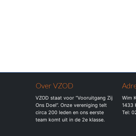
Over VZOD
Adre
VZOD staat voor “Vooruitgang Zij
Wim K
Ons Doel”. Onze vereniging telt
1433 
circa 200 leden en ons eerste
Tel: 
team komt uit in de 2e klasse.