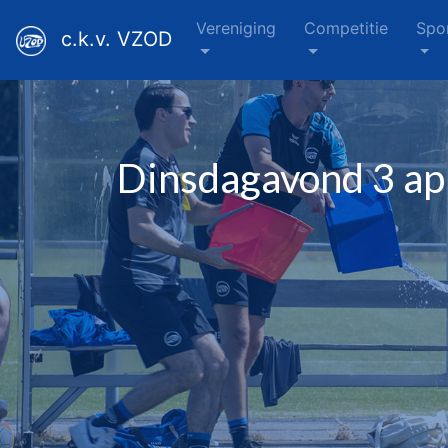
Vereniging
Competitie
Spo
c.k.v. VZOD
Dinsdagavond 3 ap