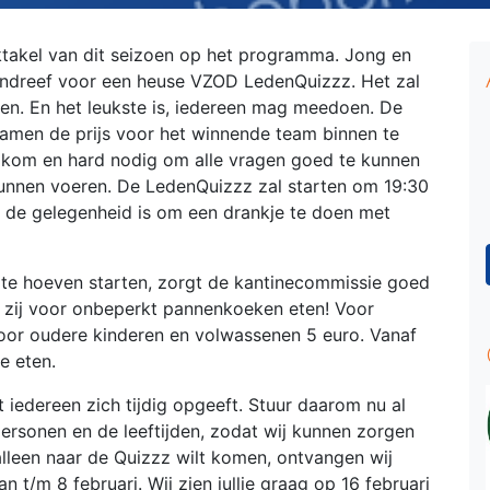
ktakel van dit seizoen op het programma. Jong en
andreef voor een heuse VZOD LedenQuizzz. Het zal
n. En het leukste is, iedereen mag meedoen. De
men de prijs voor het winnende team binnen te
elkom en hard nodig om alle vragen goed te kunnen
unnen voeren. De LedenQuizzz zal starten om 19:30
g de gelegenheid is om een drankje te doen met
te hoeven starten, zorgt de kantinecommissie goed
 zij voor onbeperkt pannenkoeken eten! Voor
 voor oudere kinderen en volwassenen 5 euro. Vanaf
te eten.
t iedereen zich tijdig opgeeft. Stuur daarom nu al
ersonen en de leeftijden, zodat wij kunnen zorgen
lleen naar de Quizzz wilt komen, ontvangen wij
 t/m 8 februari. Wij zien jullie graag op 16 februari