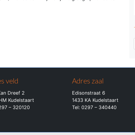
s veld
Adres zaal
an Dreef 2
Edisonstraat 6
HM Kudelstaart
1433 KA Kudelstaart
0297 – 320120
Tel: 0297 – 340440