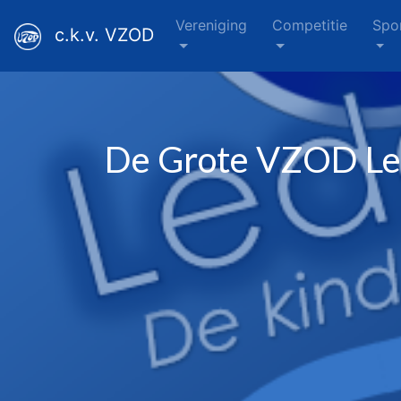
Vereniging
Competitie
Spo
c.k.v. VZOD
De Grote VZOD Le