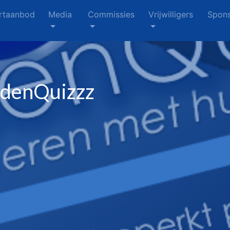
rtaanbod
Media
Commissies
Vrijwilligers
Spons
denQuizzz