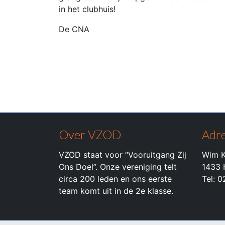
in het clubhuis!
De CNA
Over VZOD
Adre
VZOD staat voor “Vooruitgang Zij
Wim K
Ons Doel”. Onze vereniging telt
1433 
circa 200 leden en ons eerste
Tel: 
team komt uit in de 2e klasse.