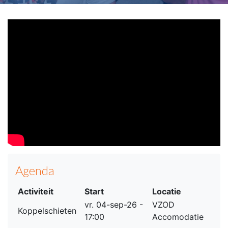
Agenda
Activiteit
Start
Locatie
vr. 04-sep-26 -
VZOD
Koppelschieten
17:00
Accomodatie