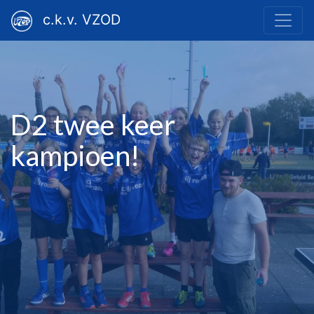
c.k.v. VZOD
D2 twee keer
kampioen!