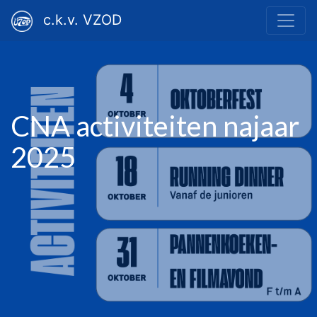
c.k.v. VZOD
CNA activiteiten najaar
2025