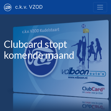
c.k.v. VZOD
Clubcard stopt
komende maand