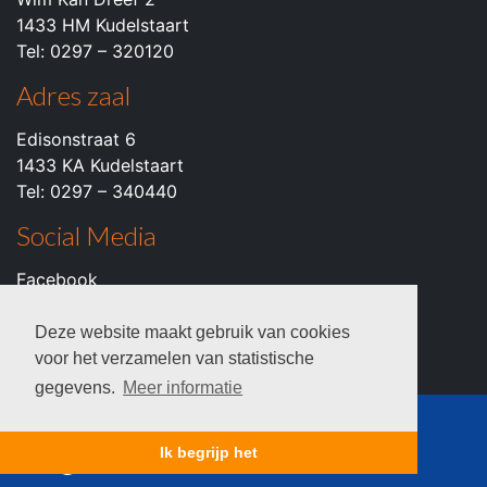
1433 HM Kudelstaart
Tel: 0297 – 320120
Adres zaal
Edisonstraat 6
1433 KA Kudelstaart
Tel: 0297 – 340440
Social Media
Facebook
Instagram
Youtube
Deze website maakt gebruik van cookies
voor het verzamelen van statistische
gegevens.
Meer informatie
© 2026 c.k.v. VZOD -
Privacyverklaring
Ik begrijp het