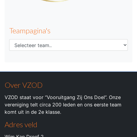
Teampagina's
Over VZOD
VZOD staat voor “Vooruitgang Zij Ons Doel”. Onze
vereniging telt circa 200 leden en ons eerste team
komt uit in de 2e klasse.
Adres veld
Wim Kan Dreef 2