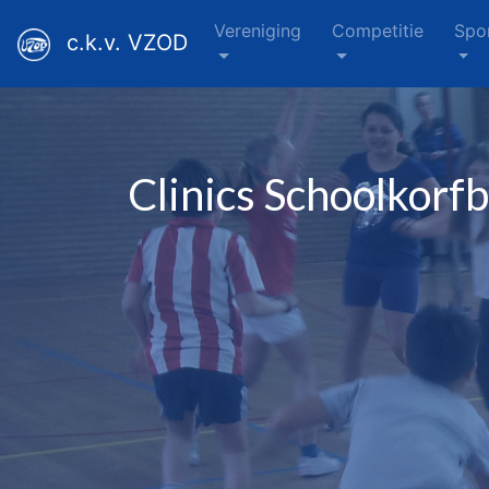
Vereniging
Competitie
Spo
c.k.v. VZOD
Clinics Schoolkorfb