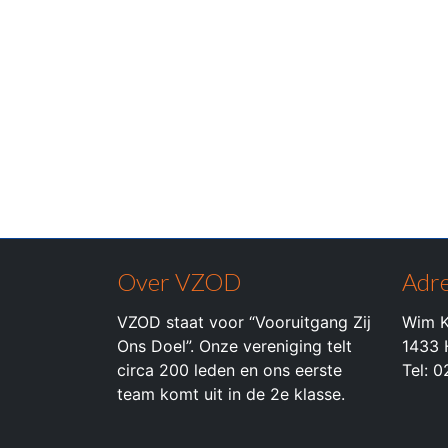
Over VZOD
Adre
VZOD staat voor “Vooruitgang Zij
Wim K
Ons Doel”. Onze vereniging telt
1433 
circa 200 leden en ons eerste
Tel: 
team komt uit in de 2e klasse.