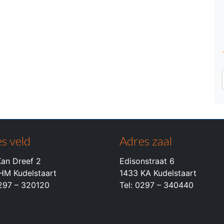
s veld
Adres zaal
an Dreef 2
Edisonstraat 6
HM Kudelstaart
1433 KA Kudelstaart
0297 – 320120
Tel: 0297 – 340440