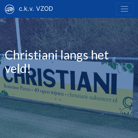
c.k.v. VZOD
Christiani langs het
veld!