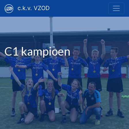
c.k.v. VZOD
C1 kampioen