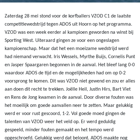
Zaterdag 28 mei stond voor de korfballers VZOD C1 de laatste
competitiewedstrijd tegen ADOS uit Hoorn op het programma.
VZOD was een week eerder al kampioen geworden na winst bij
Sporting West. Uiteraard gingen ze voor een ongeslagen
kampioenschap. Maar dat het een moeizame wedstrijd werd
had niemand verwacht. Iris Wessels, Myrthe Buijs, Cornelis Punt
en Jasper Spaargaren begonnen in de aanval. Het bleef lang 0-0
waardoor ADOS de tijd en de mogelijkheden had om op 0-2
voorsprong te komen. Dit was VZOD niet gewend en zou er alles
aan doen dit recht te trekken. Joëlle Heil, Justin Hirs, Bart Viet
en Rens de Jong kwamen in de aanval. Door diverse fouten was
het moeilijk om goede aanvallen neer te zetten. Maar gelukkig
werd er voor rust gescoord, 1-2. Vol goede moed gingen de
talenten van VZOD weer het veld op. Er werd geduldig
gespeeld, minder fouten gemaakt en het tempo werd
opgeschroefd. Gelukkig werd dat beloont. ADOS maakte nog