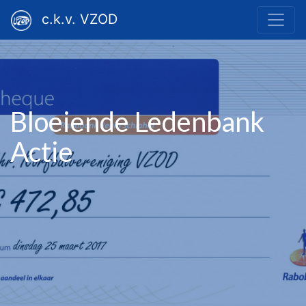
c.k.v. VZOD
Bloeiende Ledenbank
Actie