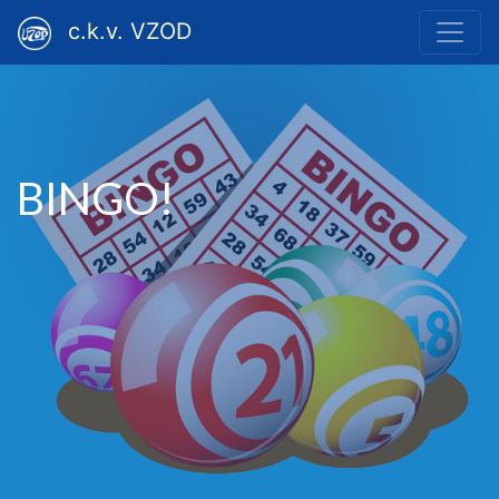
c.k.v. VZOD
BINGO!