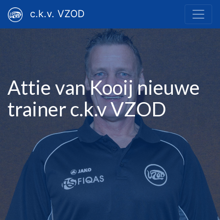
c.k.v. VZOD
Attie van Kooij nieuwe
trainer c.k.v VZOD