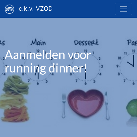
c.k.v. VZOD
Aanmelden voor
running dinner!