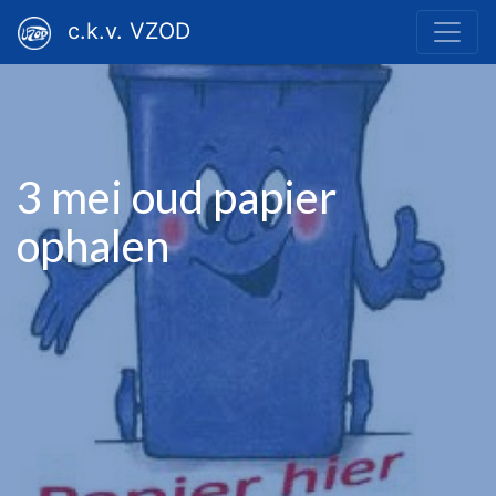
c.k.v. VZOD
3 mei oud papier
ophalen