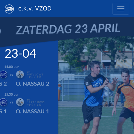
c.k.v. VZOD
23-04