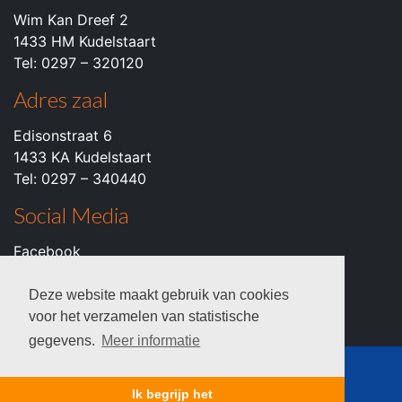
Wim Kan Dreef 2
1433 HM Kudelstaart
Tel: 0297 – 320120
Adres zaal
Edisonstraat 6
1433 KA Kudelstaart
Tel: 0297 – 340440
Social Media
Facebook
Instagram
Youtube
Deze website maakt gebruik van cookies
voor het verzamelen van statistische
gegevens.
Meer informatie
© 2026 c.k.v. VZOD -
Privacyverklaring
Ik begrijp het