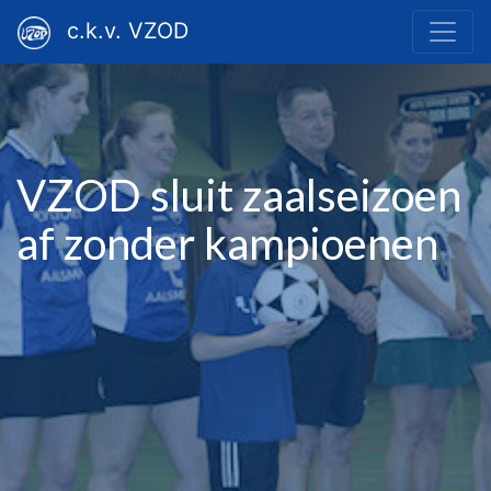
c.k.v. VZOD
VZOD sluit zaalseizoen
af zonder kampioenen