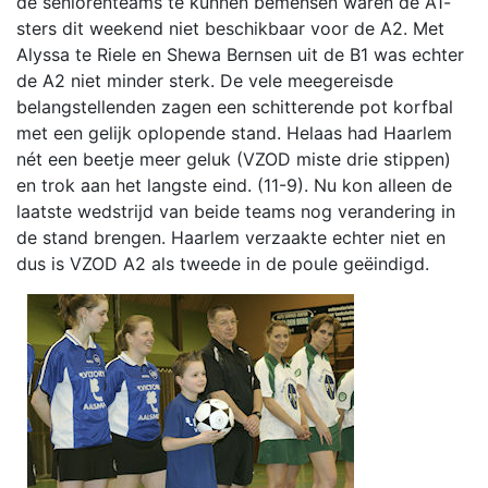
de seniorenteams te kunnen bemensen waren de A1-
sters dit weekend niet beschikbaar voor de A2. Met
Alyssa te Riele en Shewa Bernsen uit de B1 was echter
de A2 niet minder sterk. De vele meegereisde
belangstellenden zagen een schitterende pot korfbal
met een gelijk oplopende stand. Helaas had Haarlem
nét een beetje meer geluk (VZOD miste drie stippen)
en trok aan het langste eind. (11-9). Nu kon alleen de
laatste wedstrijd van beide teams nog verandering in
de stand brengen. Haarlem verzaakte echter niet en
dus is VZOD A2 als tweede in de poule geëindigd.