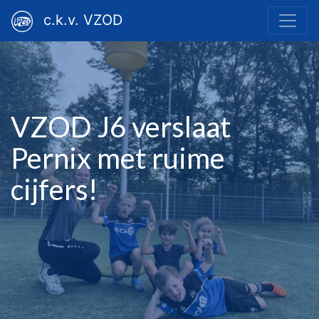
c.k.v. VZOD
VZOD J6 verslaat
Pernix met ruime
cijfers!