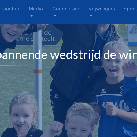
rtaanbod
Media
Commissies
Vrijwilligers
Spons
pannende wedstrijd de win