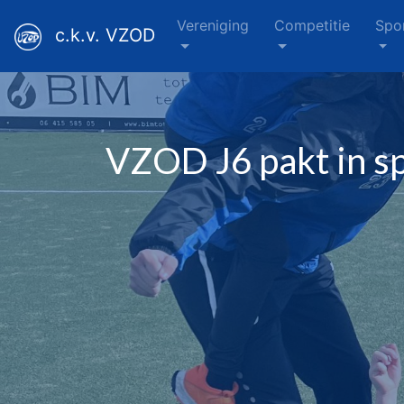
Vereniging
Competitie
Spo
c.k.v. VZOD
VZOD J6 pakt in s