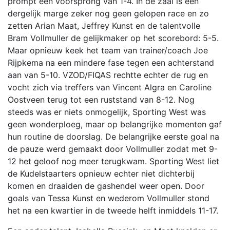
prompt een voorsprong van 1-4. In de zaal is een
dergelijk marge zeker nog geen gelopen race en zo
zetten Arian Maat, Jeffrey Kunst en de talentvolle
Bram Vollmuller de gelijkmaker op het scorebord: 5-5.
Maar opnieuw keek het team van trainer/coach Joe
Rijpkema na een mindere fase tegen een achterstand
aan van 5-10. VZOD/FIQAS rechtte echter de rug en
vocht zich via treffers van Vincent Algra en Caroline
Oostveen terug tot een ruststand van 8-12. Nog
steeds was er niets onmogelijk, Sporting West was
geen wonderploeg, maar op belangrijke momenten gaf
hun routine de doorslag. De belangrijke eerste goal na
de pauze werd gemaakt door Vollmuller zodat met 9-
12 het geloof nog meer terugkwam. Sporting West liet
de Kudelstaarters opnieuw echter niet dichterbij
komen en draaiden de gashendel weer open. Door
goals van Tessa Kunst en wederom Vollmuller stond
het na een kwartier in de tweede helft inmiddels 11-17.