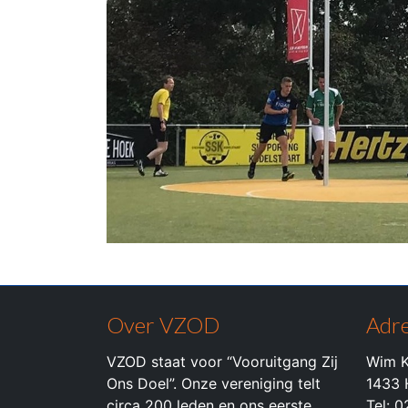
Over VZOD
Adre
VZOD staat voor “Vooruitgang Zij
Wim K
Ons Doel”. Onze vereniging telt
1433 
circa 200 leden en ons eerste
Tel: 