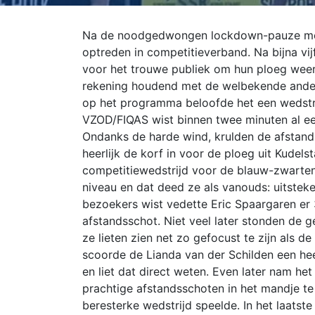
Na de noodgedwongen lockdown-pauze moc
optreden in competitieverband. Na bijna vi
voor het trouwe publiek om hun ploeg weer 
rekening houdend met de welbekende ande
op het programma beloofde het een wedstrij
VZOD/FIQAS wist binnen twee minuten al een
Ondanks de harde wind, krulden de afstand
heerlijk de korf in voor de ploeg uit Kudel
competitiewedstrijd voor de blauw-zwarten
niveau en dat deed ze als vanouds: uitste
bezoekers wist vedette Eric Spaargaren er
afstandsschot. Niet veel later stonden de
ze lieten zien net zo gefocust te zijn als de
scoorde de Lianda van der Schilden een hee
en liet dat direct weten. Even later nam h
prachtige afstandsschoten in het mandje te
beresterke wedstrijd speelde. In het laatst