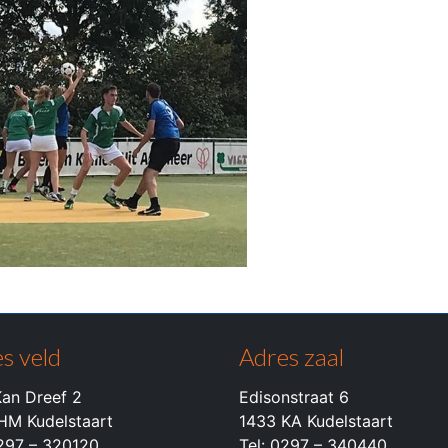
s veld
Adres zaal
an Dreef 2
Edisonstraat 6
HM Kudelstaart
1433 KA Kudelstaart
0297 – 320120
Tel: 0297 – 340440