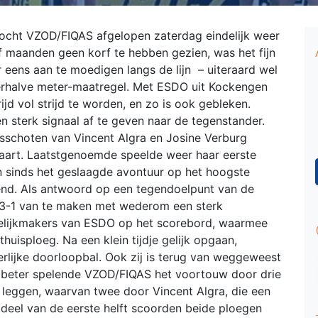
ht VZOD/FIQAS afgelopen zaterdag eindelijk weer
jf maanden geen korf te hebben gezien, was het fijn
eens aan te moedigen langs de lijn – uiteraard wel
rhalve meter-maatregel. Met ESDO uit Kockengen
d vol strijd te worden, en zo is ook gebleken.
 sterk signaal af te geven naar de tegenstander.
sschoten van Vincent Algra en Josine Verburg
staart. Laatstgenoemde speelde weer haar eerste
 sinds het geslaagde avontuur op het hoogste
kend. Als antwoord op een tegendoelpunt van de
 3-1 van te maken met wederom een sterk
 gelijkmakers van ESDO op het scorebord, waarmee
 thuisploeg. Na een klein tijdje gelijk opgaan,
rlijke doorloopbal. Ook zij is terug van weggeweest
et beter spelende VZOD/FIQAS het voortouw door drie
 leggen, waarvan twee door Vincent Algra, die een
e deel van de eerste helft scoorden beide ploegen