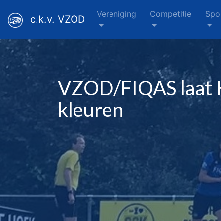
Vereniging
Competitie
Spo
c.k.v. VZOD
VZOD/FIQAS laat K
kleuren