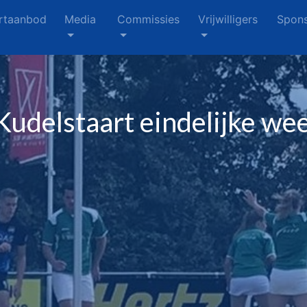
rtaanbod
Media
Commissies
Vrijwilligers
Spons
udelstaart eindelijke we