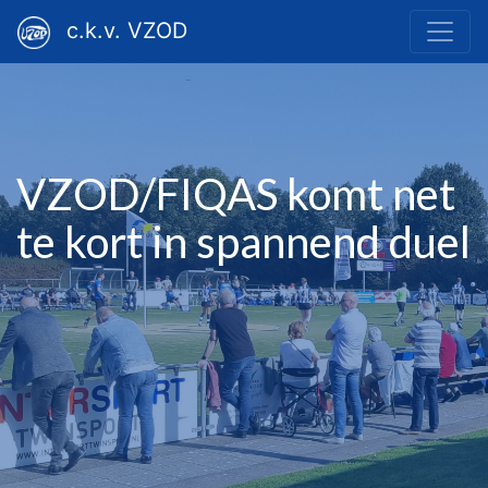
c.k.v. VZOD
VZOD/FIQAS komt net
te kort in spannend duel