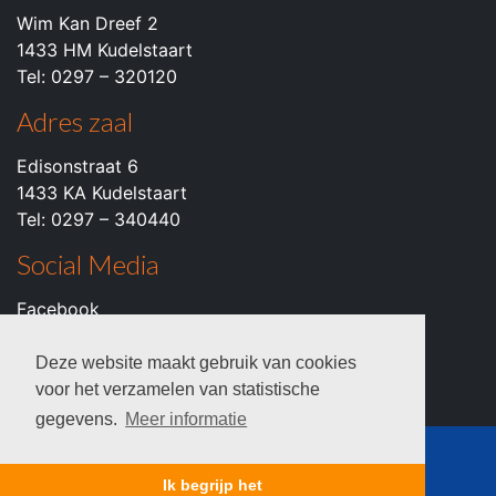
Wim Kan Dreef 2
1433 HM Kudelstaart
Tel: 0297 – 320120
Adres zaal
Edisonstraat 6
1433 KA Kudelstaart
Tel: 0297 – 340440
Social Media
Facebook
Instagram
Youtube
Deze website maakt gebruik van cookies
voor het verzamelen van statistische
gegevens.
Meer informatie
© 2026 c.k.v. VZOD -
Privacyverklaring
Ik begrijp het