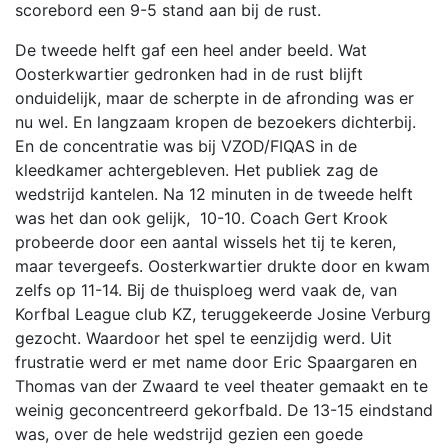
scorebord een 9-5 stand aan bij de rust.
De tweede helft gaf een heel ander beeld. Wat
Oosterkwartier gedronken had in de rust blijft
onduidelijk, maar de scherpte in de afronding was er
nu wel. En langzaam kropen de bezoekers dichterbij.
En de concentratie was bij VZOD/FIQAS in de
kleedkamer achtergebleven. Het publiek zag de
wedstrijd kantelen. Na 12 minuten in de tweede helft
was het dan ook gelijk, 10-10. Coach Gert Krook
probeerde door een aantal wissels het tij te keren,
maar tevergeefs. Oosterkwartier drukte door en kwam
zelfs op 11-14. Bij de thuisploeg werd vaak de, van
Korfbal League club KZ, teruggekeerde Josine Verburg
gezocht. Waardoor het spel te eenzijdig werd. Uit
frustratie werd er met name door Eric Spaargaren en
Thomas van der Zwaard te veel theater gemaakt en te
weinig geconcentreerd gekorfbald. De 13-15 eindstand
was, over de hele wedstrijd gezien een goede