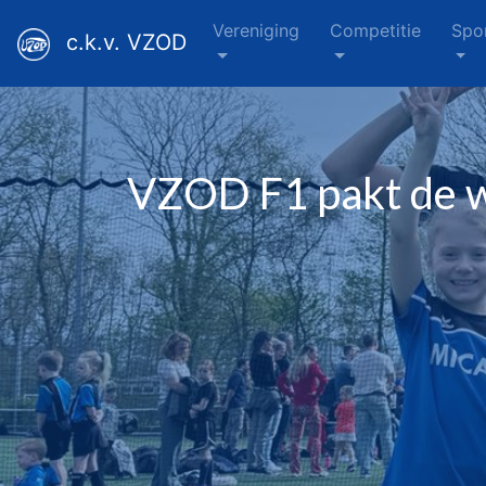
Vereniging
Competitie
Spo
c.k.v. VZOD
VZOD F1 pakt de wi