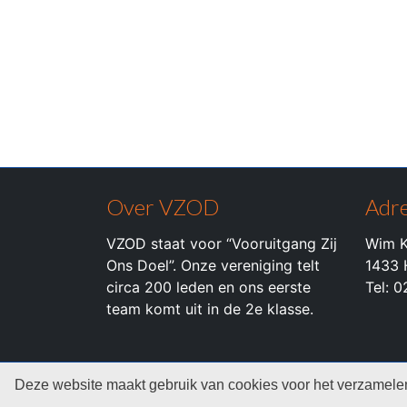
Over VZOD
Adre
VZOD staat voor “Vooruitgang Zij
Wim K
Ons Doel”. Onze vereniging telt
1433 
circa 200 leden en ons eerste
Tel: 
team komt uit in de 2e klasse.
© 2026 c.k.v. VZOD -
Privacyverklaring
Deze website maakt gebruik van cookies voor het verzamelen