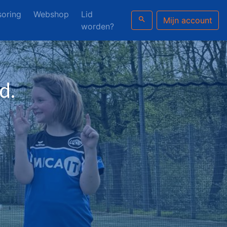
oring
Webshop
Lid
search
Mijn account
worden?
d.