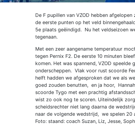
De F pupillen van VZOD hebben afgelopen 
de eerste punten op het veld binnengehaald
5e plaats geëindigd. Nu het veldseizoen we
tegenaan.
Met een zeer aangename temperatuur mochten
tegen Pernix F2. De eerste 10 minuten bleef
komen. Het was spannend, VZOD speelde go
onderscheppen. Vlak voor rust scoorde Fed
helft hadden we afgesproken dat we als w
goed zouden benutten, en ja hoor, Hannah
scoorde Tygo met een prachtig afstandssch
wist zo ook nog te scoren. Uiteindelijk zo
scheidsrechter niet lang daarna de wedstrijd
naar de volgende wedstrijd, we spelen 20 a
Foto: staand: coach Suzan, Liz, Jesse, Sop