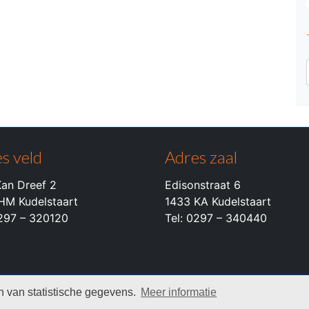
s veld
Adres zaal
an Dreef 2
Edisonstraat 6
HM Kudelstaart
1433 KA Kudelstaart
0297 – 320120
Tel: 0297 – 340440
 van statistische gegevens.
Meer informatie