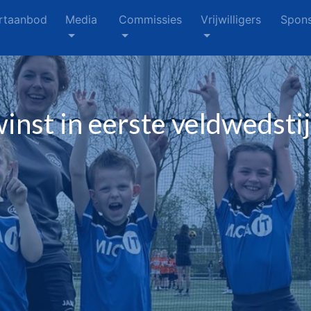
rtaanbod
Media
Commissies
Vrijwilligers
Spons
nst in eerste veldwedstij