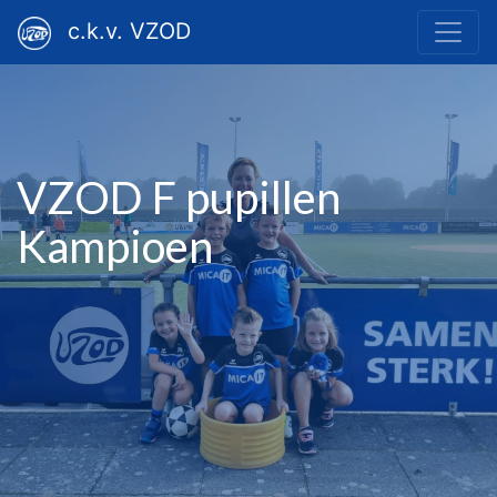
c.k.v. VZOD
VZOD F pupillen
Kampioen