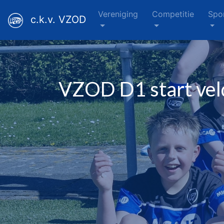
Vereniging
Competitie
Spo
c.k.v. VZOD
VZOD D1 start vel