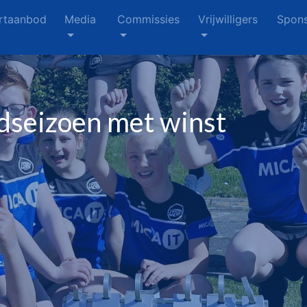
rtaanbod
Media
Commissies
Vrijwilligers
Spons
dseizoen met winst