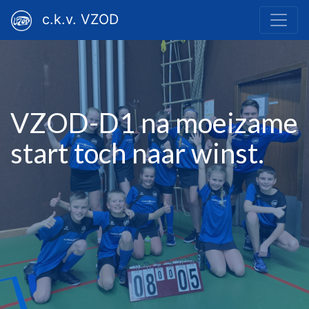
c.k.v. VZOD
VZOD-D1 na moeizame
start toch naar winst.