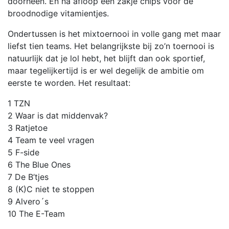
doorheen. En na afloop een zakje chips voor de
broodnodige vitamientjes.
Ondertussen is het mixtoernooi in volle gang met maar
liefst tien teams. Het belangrijkste bij zo’n toernooi is
natuurlijk dat je lol hebt, het blijft dan ook sportief,
maar tegelijkertijd is er wel degelijk de ambitie om
eerste te worden. Het resultaat:
1 TZN
2 Waar is dat middenvak?
3 Ratjetoe
4 Team te veel vragen
5 F-side
6 The Blue Ones
7 De B’tjes
8 (K)C niet te stoppen
9 Alvero´s
10 The E-Team