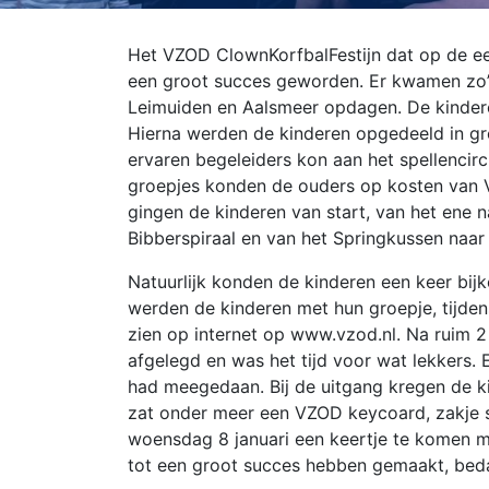
Het VZOD ClownKorfbalFestijn dat op de ee
een groot succes geworden. Er kwamen zo’n
Leimuiden en Aalsmeer opdagen. De kinder
Hierna werden de kinderen opgedeeld in gr
ervaren begeleiders kon aan het spellencir
groepjes konden de ouders op kosten van V
gingen de kinderen van start, van het ene n
Bibberspiraal en van het Springkussen naar
Natuurlijk konden de kinderen een keer bij
werden de kinderen met hun groepje, tijdens
zien op internet op www.vzod.nl. Na ruim 2
afgelegd en was het tijd voor wat lekkers. 
had meegedaan. Bij de uitgang kregen de ki
zat onder meer een VZOD keycoard, zakje s
woensdag 8 januari een keertje te komen mee
tot een groot succes hebben gemaakt, bed