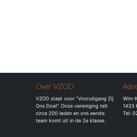
Over VZOD
Adre
VZOD staat voor “Vooruitgang Zij
Wim K
Ons Doel”. Onze vereniging telt
1433 
circa 200 leden en ons eerste
Tel: 
team komt uit in de 2e klasse.