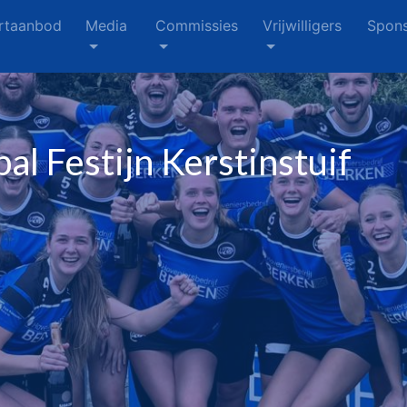
rtaanbod
Media
Commissies
Vrijwilligers
Spons
al Festijn Kerstinstuif