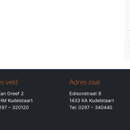
s veld
Adres zaal
an Dreef 2
Edisonstraat 6
HM Kudelstaart
1433 KA Kudelstaart
0297 – 320120
Tel: 0297 – 340440