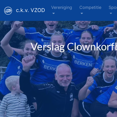
Vereniging
Competitie
Spo
c.k.v. VZOD
Verslag Clownkorfb