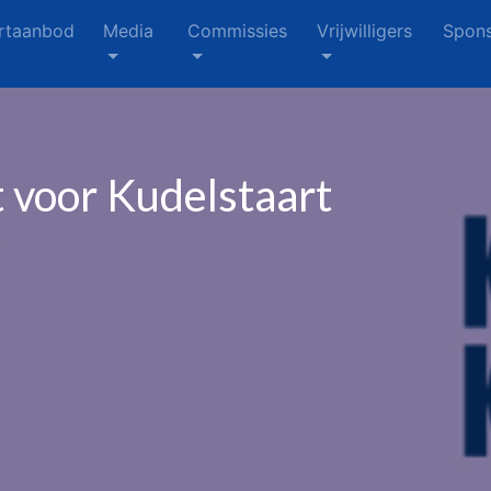
rtaanbod
Media
Commissies
Vrijwilligers
Spons
t voor Kudelstaart