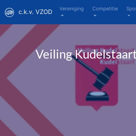
Vereniging
Competitie
Spo
c.k.v. VZOD
Veiling Kudelstaar