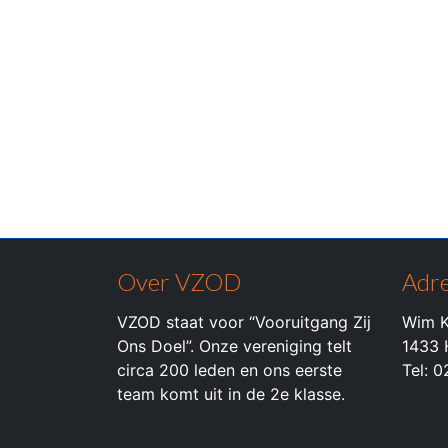
Over VZOD
Adre
VZOD staat voor “Vooruitgang Zij
Wim K
Ons Doel”. Onze vereniging telt
1433 
circa 200 leden en ons eerste
Tel: 
team komt uit in de 2e klasse.