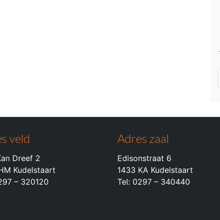
s veld
Adres zaal
an Dreef 2
Edisonstraat 6
HM Kudelstaart
1433 KA Kudelstaart
0297 – 320120
Tel: 0297 – 340440