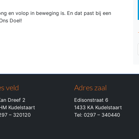
ong en volop in beweging is. En dat past bij een
Ons Doel!
s veld
Adres zaal
an Dreef 2
Edisonstraat 6
HM Kudelstaart
1433 KA Kudelstaart
0297 – 320120
Tel: 0297 – 340440