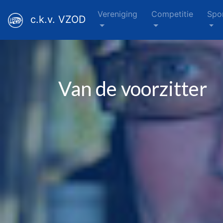
Vereniging
Competitie
Spo
c.k.v. VZOD
Van de voorzitter