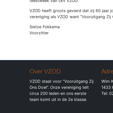
feestweek van ckv VZOD.
VZOD heeft groots gevierd dat zij 60 jaar j
vereniging als VZOD want “Vooruitgang Zij 
Sietze Fokkema
Voorzitter
Over VZOD
Adre
VZOD staat voor “Vooruitgang Zij
Wim K
Ons Doel”. Onze vereniging telt
1433 
circa 200 leden en ons eerste
Tel: 
team komt uit in de 2e klasse.