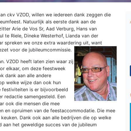
an ckv VZOD, willen we iedereen dank zeggen die
eumfeest. Natuurlijk als eerste dank aan de
itter Arie de Vos Sr, Aad Verburg, Hans van
l te Riele, Dineke Westerhof, Lianda van der
aar spreken we onze extra waardering uit, want
gezet voor de jubileumcommissie.
an. VZOD heeft laten zien waar zij
voor elkaar, om deze feestweek
ok dank aan alle andere
 op welke wijze dan ook hun
estiviteiten is er bijvoorbeeld
fer redactie samengesteld. Een
ar ook die mensen die mee
en en opruimen van de feestaccommodatie. Die mee
 keuken. Dank ook aan alle bedrijven die op welke
d aan het geweldige succes van de jubileum