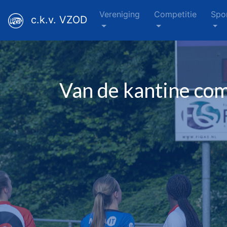
Vereniging
Competitie
Spo
c.k.v. VZOD
Van de kantine co