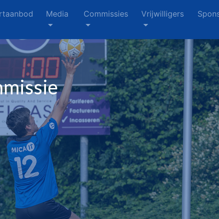
rtaanbod
Media
Commissies
Vrijwilligers
Spons
mmissie