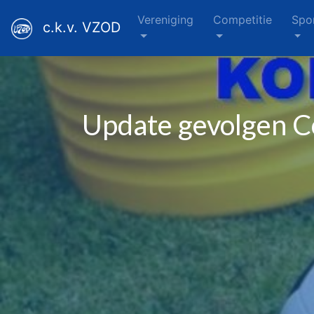
Vereniging
Competitie
Spo
c.k.v. VZOD
Update gevolgen C