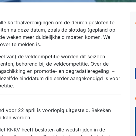
alle korfbalverenigingen om de deuren gesloten te
teiten na deze datum, zoals de slotdag (gepland op
nde weken meer duidelijkheid moeten komen. We
over te melden is.
eel van) de veldcompetitie worden dit seizoen
menten, behorend bij de veldcompetitie. Over de
ngschikking en promotie- en degradatieregeling –
, dezelfde einddatum die eerder aangekondigd is voor
titie.
d voor 22 april is voorlopig uitgesteld. Bekeken
ld kan worden.
et KNKV heeft besloten alle wedstrijden in de