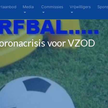
rtaanbod
Media
Commissies
Vrijwilligers
Spons
oronacrisis voor VZOD