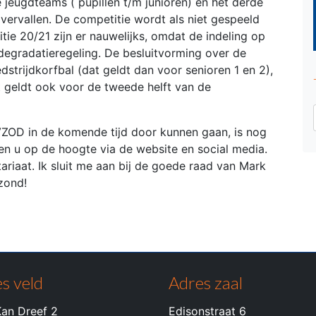
 jeugdteams ( pupillen t/m junioren) en het derde
 vervallen. De competitie wordt als niet gespeeld
e 20/21 zijn er nauwelijks, omdat de indeling op
degradatieregeling. De besluitvorming over de
dstrijdkorfbal (dat geldt dan voor senioren 1 en 2),
it geldt ook voor de tweede helft van de
VZOD in de komende tijd door kunnen gaan, is nog
uden u op de hoogte via de website en social media.
tariaat. Ik sluit me aan bij de goede raad van Mark
ezond!
s veld
Adres zaal
an Dreef 2
Edisonstraat 6