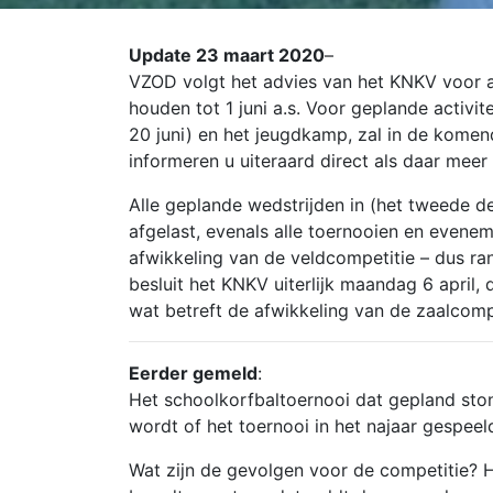
Update 23 maart 2020
–
VZOD volgt het advies van het KNK
V voor 
houden tot 1 juni a.s. Voor geplande activi
20 juni) en het jeugdkamp, zal in de kome
informeren u uiteraard direct als daar meer 
Alle geplande wedstrijden in (het tweede d
afgelast, evenals alle toernooien en evene
afwikkeling van de veldcompetitie – dus ra
besluit het KNKV uiterlijk maandag 6 april
wat betreft de afwikkeling van de zaalcompe
Eerder gemeld
:
Het schoolkorfbaltoernooi dat gepland ston
wordt of het toernooi in het najaar gespee
Wat zijn de gevolgen voor de competitie? H