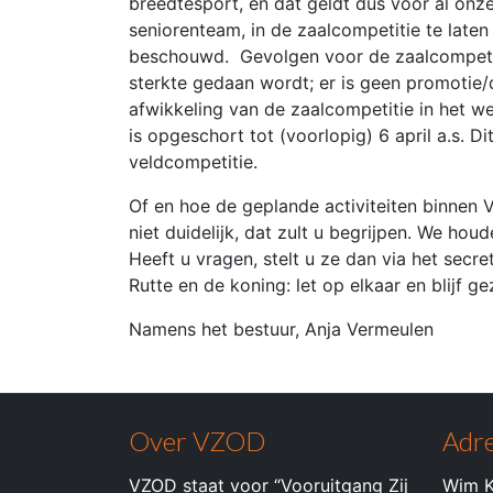
breedtesport, en dat geldt dus voor al onze
seniorenteam, in de zaalcompetitie te laten
beschouwd. Gevolgen voor de zaalcompetiti
sterkte gedaan wordt; er is geen promotie/
afwikkeling van de zaalcompetitie in het we
is opgeschort tot (voorlopig) 6 april a.s. D
veldcompetitie.
Of en hoe de geplande activiteiten binnen 
niet duidelijk, dat zult u begrijpen. We ho
Heeft u vragen, stelt u ze dan via het secre
Rutte en de koning: let op elkaar en blijf g
Namens het bestuur, Anja Vermeulen
Over VZOD
Adre
VZOD staat voor “Vooruitgang Zij
Wim K