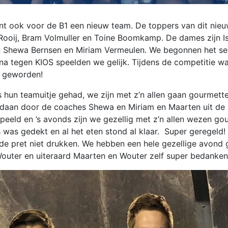
nt ook voor de B1 een nieuw team. De toppers van dit nie
oij, Bram Volmuller en Toine Boomkamp. De dames zijn Isab
jn Shewa Bernsen en Miriam Vermeulen. We begonnen het s
a tegen KIOS speelden we gelijk. Tijdens de competitie w
n geworden!
 hun teamuitje gehad, we zijn met z’n allen gaan gourmette
daan door de coaches Shewa en Miriam en Maarten uit de B
peeld en ’s avonds zijn we gezellig met z’n allen wezen 
s was gedekt en al het eten stond al klaar. Super geregel
de pret niet drukken. We hebben een hele gezellige avond g
uter en uiteraard Maarten en Wouter zelf super bedanken v