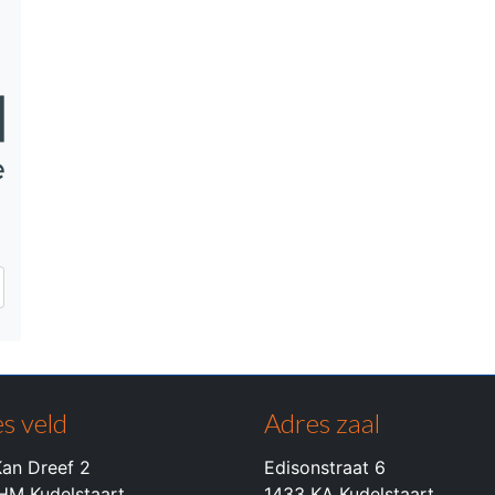
s veld
Adres zaal
an Dreef 2
Edisonstraat 6
HM Kudelstaart
1433 KA Kudelstaart