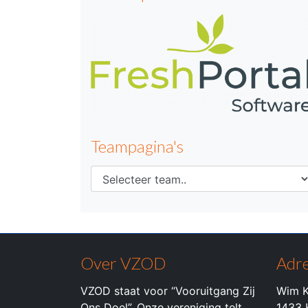
Teampagina's
Over VZOD
Adre
VZOD staat voor “Vooruitgang Zij
Wim K
Ons Doel”. Onze vereniging telt
1433 