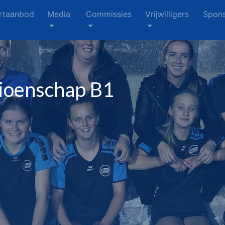
rtaanbod
Media
Commissies
Vrijwilligers
Spons
ioenschap B1