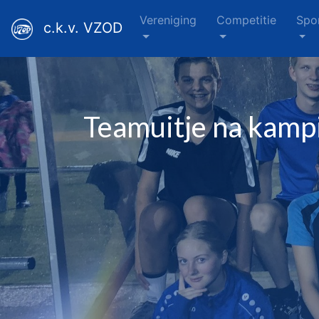
Vereniging
Competitie
Spo
c.k.v. VZOD
Teamuitje na kamp