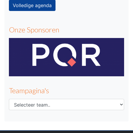
Volledige agenda
Onze Sponsoren
Teampagina's