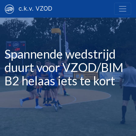
c.k.v. VZOD
Spannende wedstrijd
duurt voor VZOD/BIM
B2 helaas iets te kort