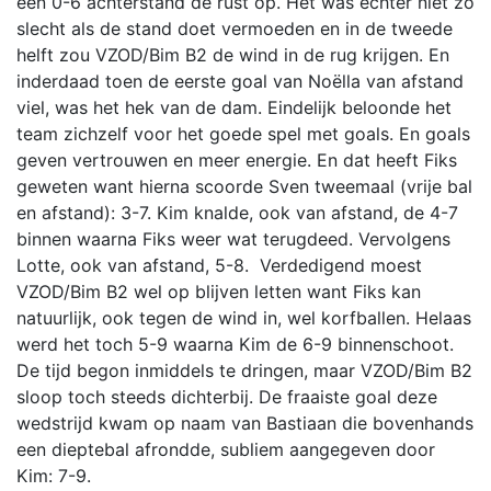
een 0-6 achterstand de rust op. Het was echter niet zo
slecht als de stand doet vermoeden en in de tweede
helft zou VZOD/Bim B2 de wind in de rug krijgen. En
inderdaad toen de eerste goal van Noëlla van afstand
viel, was het hek van de dam. Eindelijk beloonde het
team zichzelf voor het goede spel met goals. En goals
geven vertrouwen en meer energie. En dat heeft Fiks
geweten want hierna scoorde Sven tweemaal (vrije bal
en afstand): 3-7. Kim knalde, ook van afstand, de 4-7
binnen waarna Fiks weer wat terugdeed. Vervolgens
Lotte, ook van afstand, 5-8. Verdedigend moest
VZOD/Bim B2 wel op blijven letten want Fiks kan
natuurlijk, ook tegen de wind in, wel korfballen. Helaas
werd het toch 5-9 waarna Kim de 6-9 binnenschoot.
De tijd begon inmiddels te dringen, maar VZOD/Bim B2
sloop toch steeds dichterbij. De fraaiste goal deze
wedstrijd kwam op naam van Bastiaan die bovenhands
een dieptebal afrondde, subliem aangegeven door
Kim: 7-9.