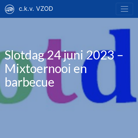
c.k.v. VZOD
Slotdag 24 juni 2023 –
Mixtoernooi en
barbecue