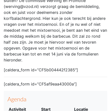
sluiten? De commissie Werving en Promotie
(werving@vzod.nl) verzorgt graag de bemiddeling,
ook en juist voor deelnemers zonder
korfbalachtergrond. Hier kun je ook terecht bij andere
vragen over het mixtoernooi. En of je nu wel of niet
meedoet met het mixtoernooi, je bent aan het eind van
de middag welkom bij de barbecue. Dit zal zo rond
half zes zijn. Je moet je hiervoor wel van tevoren
opgeven. Opgave voor het mixtoernooi en de
barbecue kan tot en met 14 juni via de formulieren
hieronder.
[caldera_form id=”CF5b004442f2385″]
[caldera_form id=”CF5af9eaa43000a”]
Agenda
Activiteit
Start
Locatie